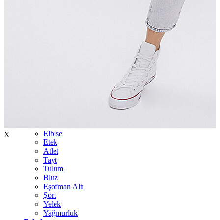
İndirimdekiler
Kadın
Ceket
Hırka
Kaban
Kazak
Mont
Pantolon
Sweatshırt
Gömlek
T-shirt
Elbise
X
Etek
Atlet
Tayt
Tulum
Bluz
Eşofman Altı
Şort
Yelek
Yağmurluk