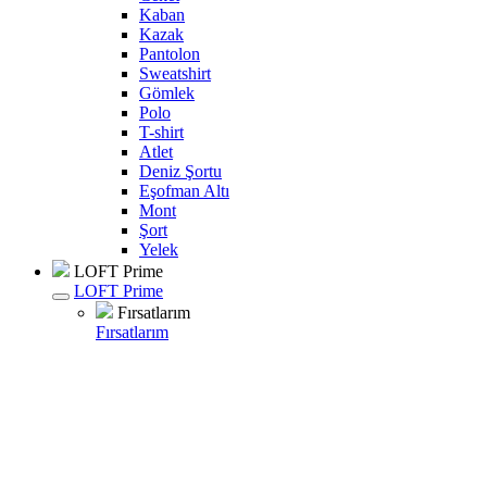
Kaban
Kazak
Pantolon
Sweatshirt
Gömlek
Polo
T-shirt
Atlet
Deniz Şortu
Eşofman Altı
Mont
Şort
Yelek
LOFT Prime
LOFT Prime
Fırsatlarım
Fırsatlarım