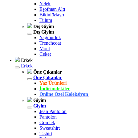
Yelek
Eşofman Altı
Bikini/Mayo
Tulum
Dış Giyim
Dış Giyim
Yağmurluk
Trenchcoat
Mont
Ceket
Erkek
Erkek
Öne Çıkanlar
Öne Çıkanlar
Yaz Ürünleri
İndirimdekiler
Online Özel Koleksiyon
Giyim
Giyim
Jean Pantolon
Pantolon
Gömlek
Sweatshirt
T-shirt