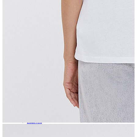
Aksesuar
Kadın Aksesuar
Çorap
Bere
Eldiven
Kemer
Parfüm