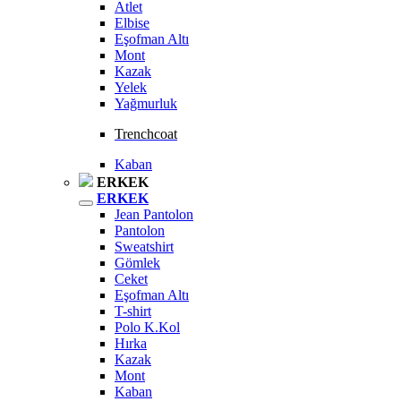
Atlet
Elbise
Eşofman Altı
Mont
Kazak
Yelek
Yağmurluk
Trenchcoat
Kaban
ERKEK
ERKEK
Jean Pantolon
Pantolon
Sweatshirt
Gömlek
Ceket
Eşofman Altı
T-shirt
Polo K.Kol
Hırka
Kazak
Mont
Kaban