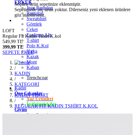
ERKEK
Seçilen ürün sepetinize eklenmiştir.
Jean Pantolon
Sepetinizde hiç ürün yoktur. Dilerseniz yeni eklenen ürünlere
Pantolon
göz atabilirsiniz.
Sweatshirt
Gömlek
Ceket
LOFT
Eşofman Altı
Regular Fit Kadın Tshirt K.kol
T-shirt
549,99 TL
Polo K.Kol
399,99 TL
Hırka
SEPETE EKLE
Kazak
Mont
Kaban
/
KADIN
Trenchcoat
/
KATEGORİ
Kadın
/
Öne Çıkanlar
KADIN TİŞÖRT
Yaz Ürünleri
/
İndirimdekiler
REGULAR FİT KADIN TSHİRT K.KOL
Giyim
Jean Pantolon
Pantolon
Gömlek
T-shirt