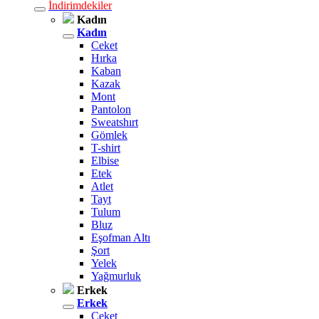
İndirimdekiler
Kadın
Kadın
Ceket
Hırka
Kaban
Kazak
Mont
Pantolon
Sweatshırt
Gömlek
T-shirt
Elbise
Etek
Atlet
Tayt
Tulum
Bluz
Eşofman Altı
Şort
Yelek
Yağmurluk
Erkek
Erkek
Ceket