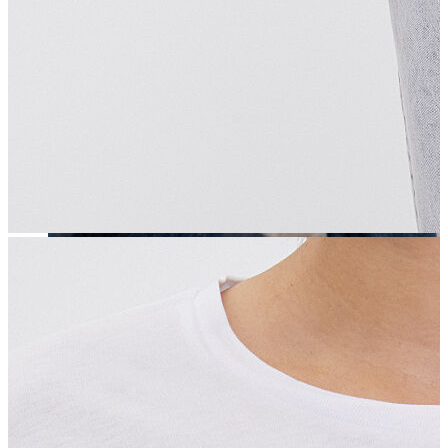
Erkek
Öne Çıkanlar
Yaz Ürünleri
İndirimdekiler
Online Özel Koleksiyon
Giyim
Jean Pantolon
Pantolon
Gömlek
Sweatshirt