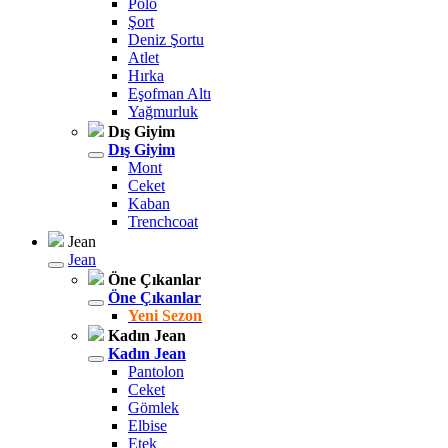
Polo
Şort
Deniz Şortu
Atlet
Hırka
Eşofman Altı
Yağmurluk
Dış Giyim
Dış Giyim
Mont
Ceket
Kaban
Trenchcoat
Jean
Jean
Öne Çıkanlar
Öne Çıkanlar
Yeni Sezon
Kadın Jean
Kadın Jean
Pantolon
Ceket
Gömlek
Elbise
Etek