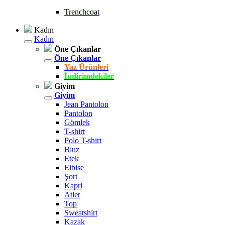
Trenchcoat
Kadın
Kadın
Öne Çıkanlar
Öne Çıkanlar
Yaz Ürünleri
İndirimdekiler
Giyim
Giyim
Jean Pantolon
Pantolon
Gömlek
T-shirt
Polo T-shirt
Bluz
Etek
Elbise
Şort
Kapri
Atlet
Top
Sweatshirt
Kazak