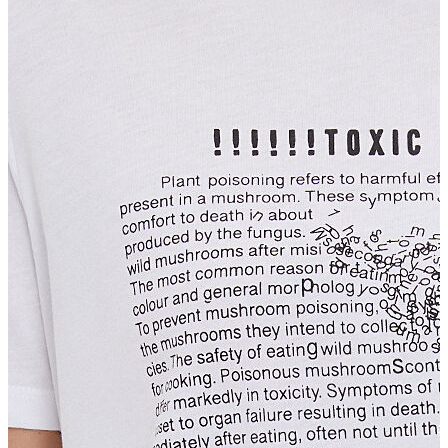
T-shirt
Polo
Şort
Deniz Şortu
Atlet
Hırka
Eşofman Altı
Yağmurluk
Dış Giyim
Mont
Ceket
Kaban
Trenchcoat