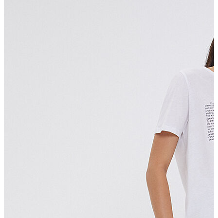
Erkek Aksesuar
Boxer
Çorap
Kemer
Atkı
Cüzdan
Parfüm
Şapka