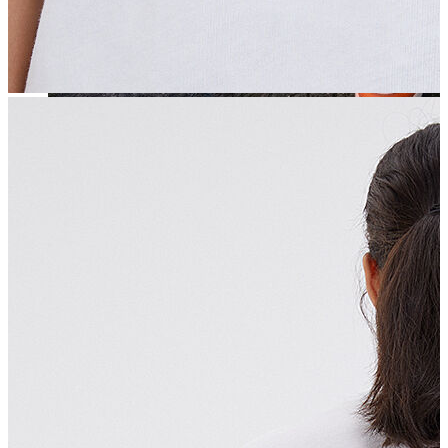
Jean
Öne Çıkanlar
Yeni Sezon
Kadın Jean
Pantolon
Ceket
Gömlek
Elbise
Etek
Erkek Jean
Pantolon
Ceket
Gömlek