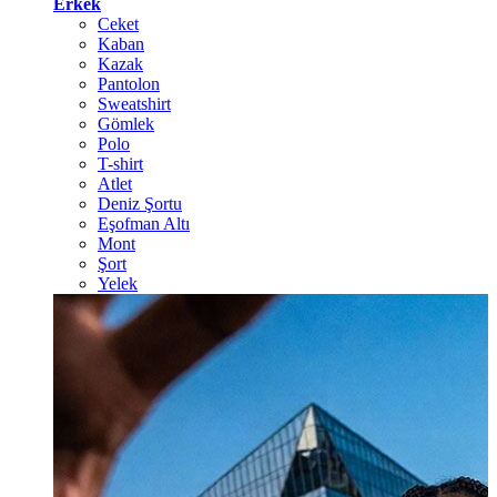
Erkek
Ceket
Kaban
Kazak
Pantolon
Sweatshirt
Gömlek
Polo
T-shirt
Atlet
Deniz Şortu
Eşofman Altı
Mont
Şort
Yelek