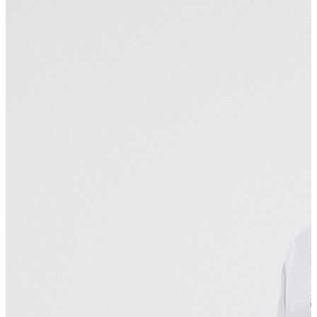
Polo T-shirt
Bluz
Etek
Elbise
Şort
Kapri
Atlet
Top
Sweatshirt
Kazak
Yelek
Eşofman Altı
Bikini/Mayo
Tulum
Dış Giyim
Yağmurluk
Trenchcoat
Mont
Ceket