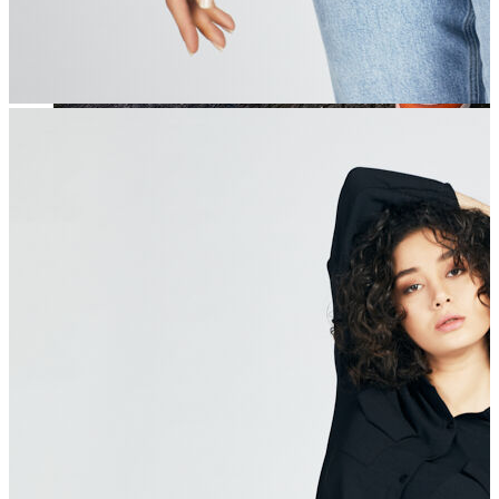
Jean
Öne Çıkanlar
Yeni Sezon
Kadın Jean
Pantolon
Ceket
Gömlek
Elbise
Etek
Erkek Jean
Pantolon
Ceket
Gömlek