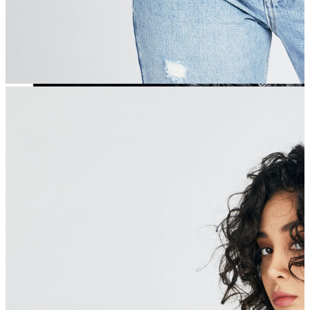
Yeni Sezon
Yeni Sezon
KADIN
KADIN
Jean Pantolon
Pantolon
Sweatshirt
Gömlek
Bluz