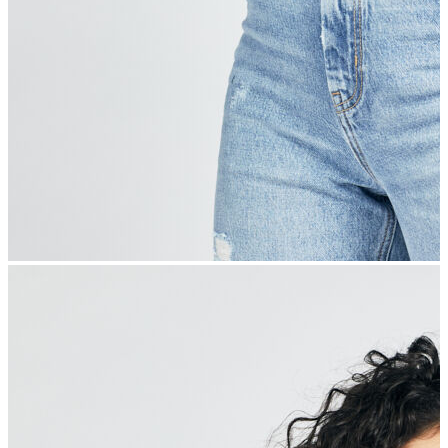
İndirimdekiler
Kadın
Ceket
Hırka
Kaban
Kazak
Mont
Pantolon
Sweatshırt
Gömlek
T-shirt
Elbise
Etek
Atlet
Tayt
Tulum
Bluz
Eşofman Altı
Şort
Yelek
Yağmurluk