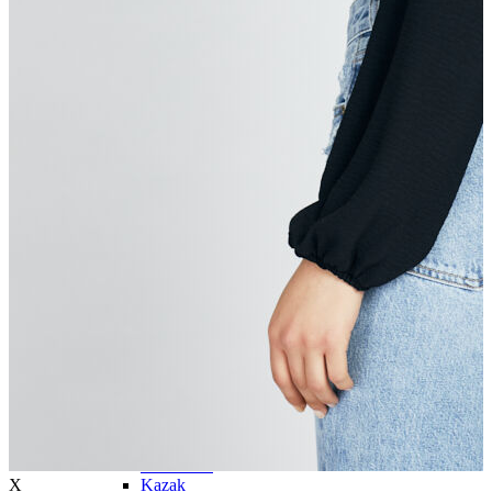
Trenchcoat
Kadın
Kadın
Öne Çıkanlar
Öne Çıkanlar
Yaz Ürünleri
İndirimdekiler
Giyim
Giyim
Jean Pantolon
Pantolon
Gömlek
T-shirt
Polo T-shirt
Bluz
Etek
Elbise
Şort
Kapri
Atlet
Top
Sweatshirt
X
Kazak