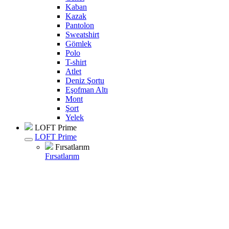
Kaban
Kazak
Pantolon
Sweatshirt
Gömlek
Polo
T-shirt
Atlet
Deniz Şortu
Eşofman Altı
Mont
Şort
Yelek
LOFT Prime
LOFT Prime
Fırsatlarım
Fırsatlarım