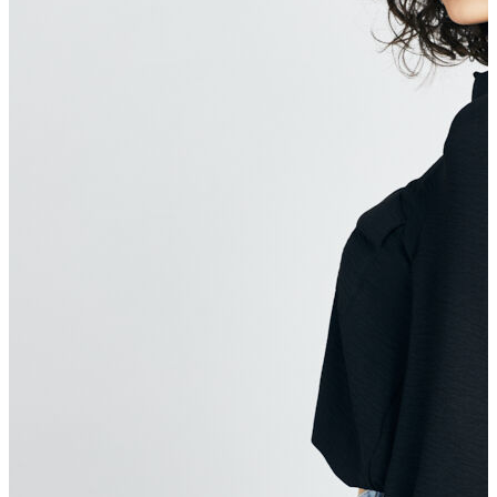
Atlet
Elbise
Eşofman Altı
Mont
Kazak
Yelek
Yağmurluk
Trenchcoat
Kaban
ERKEK
ERKEK
Jean Pantolon
Pantolon
Sweatshirt
Gömlek
Ceket
Eşofman Altı
T-shirt
Polo K.Kol
Hırka
Kazak
Mont
Kaban