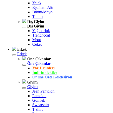
Yelek
Eşofman Altı
Bikini/Mayo
Tulum
Dış Giyim
Dış Giyim
Yağmurluk
Trenchcoat
Mont
Ceket
Erkek
Erkek
Öne Çıkanlar
Öne Çıkanlar
Yaz Ürünleri
İndirimdekiler
Online Özel Koleksiyon
Giyim
Giyim
Jean Pantolon
Pantolon
Gömlek
Sweatshirt
T-shirt