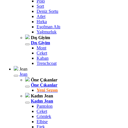
Polo
Şort
Deniz Şortu
Atlet
Hırka
Eşofman Altı
Yağmurluk
Dış Giyim
Dış Giyim
Mont
Ceket
Kaban
Trenchcoat
Jean
Jean
Öne Çıkanlar
Öne Çıkanlar
Yeni Sezon
Kadın Jean
Kadın Jean
Pantolon
Ceket
Gömlek
Elbise
Etek