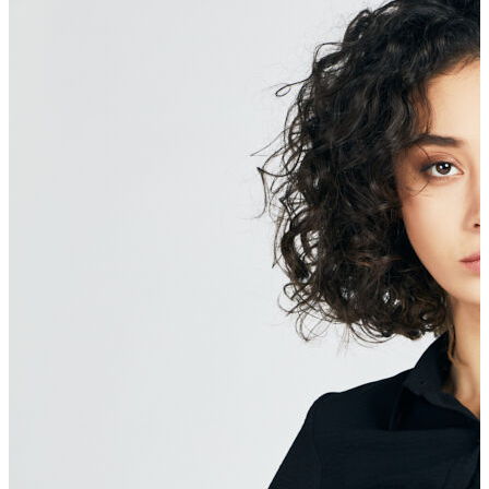
Polo T-shirt
Bluz
Etek
Elbise
Şort
Kapri
Atlet
Top
Sweatshirt
Kazak
Yelek
Eşofman Altı
Bikini/Mayo
Tulum
Dış Giyim
Yağmurluk
Trenchcoat
Mont
Ceket