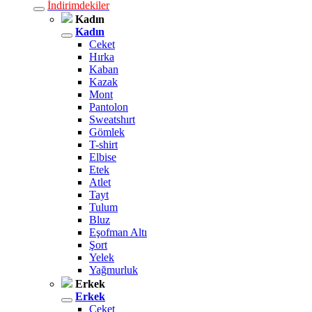
İndirimdekiler
Kadın
Kadın
Ceket
Hırka
Kaban
Kazak
Mont
Pantolon
Sweatshırt
Gömlek
T-shirt
Elbise
Etek
Atlet
Tayt
Tulum
Bluz
Eşofman Altı
Şort
Yelek
Yağmurluk
Erkek
Erkek
Ceket