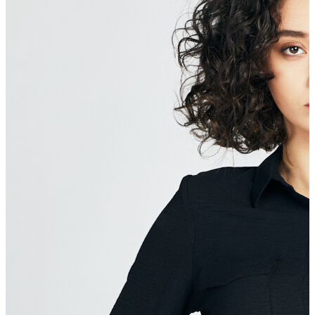
Erkek
Ceket
Kaban
Kazak
Pantolon
Sweatshirt
Gömlek
Polo
T-shirt
Atlet
Deniz Şortu
Eşofman Altı
Mont
Şort
Yelek