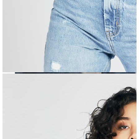
Erkek
Öne Çıkanlar
Yaz Ürünleri
İndirimdekiler
Online Özel Koleksiyon
Giyim
Jean Pantolon
Pantolon
Gömlek
Sweatshirt