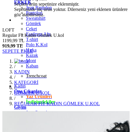
ERKEK
Seçilen ürün sepetinize eklenmiştir.
Jean Pantolon
Sepetinizde hiç ürün yoktur. Dilerseniz yeni eklenen ürünlere
Pantolon
göz atabilirsiniz.
Sweatshirt
Gömlek
Ceket
LOFT
Eşofman Altı
Regular Fit Kadın Gömlek U.kol
T-shirt
1199,99 TL
Polo K.Kol
919,99 TL
Hırka
SEPETE EKLE
Kazak
Mont
Kaban
/
KADIN
Trenchcoat
/
KATEGORİ
Kadın
/
Öne Çıkanlar
GÖMLEK U.KOL
Yaz Ürünleri
/
İndirimdekiler
REGULAR FİT KADIN GÖMLEK U.KOL
Giyim
Jean Pantolon
Pantolon
Gömlek
T-shirt