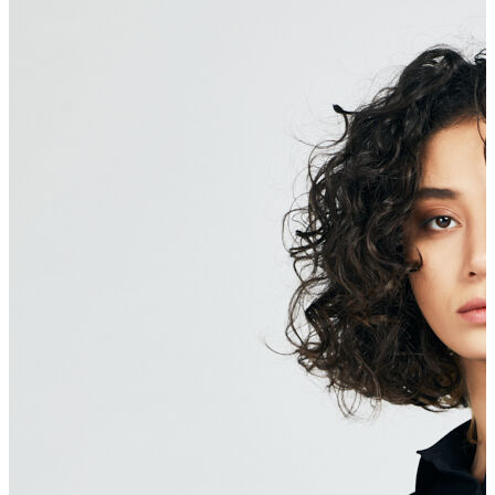
Erkek Aksesuar
Boxer
Çorap
Kemer
Atkı
Cüzdan
Parfüm
Şapka