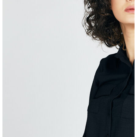
T-shirt
Polo
Şort
Deniz Şortu
Atlet
Hırka
Eşofman Altı
Yağmurluk
Dış Giyim
Mont
Ceket
Kaban
Trenchcoat