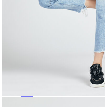
Aksesuar
Kadın Aksesuar
Çorap
Bere
Eldiven
Kemer
Parfüm