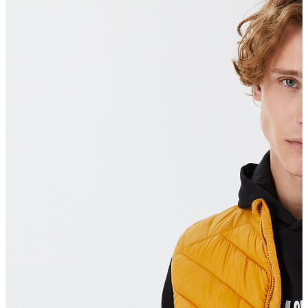
Polo T-shirt
Bluz
Etek
Elbise
Şort
Kapri
Atlet
Top
Sweatshirt
Kazak
Yelek
Eşofman Altı
Bikini/Mayo
Tulum
Dış Giyim
Yağmurluk
Trenchcoat
Mont
Ceket