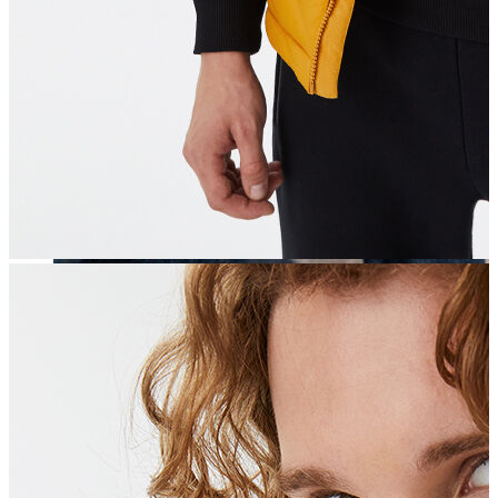
Erkek
Öne Çıkanlar
Yaz Ürünleri
İndirimdekiler
Online Özel Koleksiyon
Giyim
Jean Pantolon
Pantolon
Gömlek
Sweatshirt