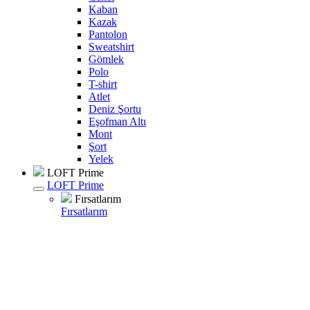
Kaban
Kazak
Pantolon
Sweatshirt
Gömlek
Polo
T-shirt
Atlet
Deniz Şortu
Eşofman Altı
Mont
Şort
Yelek
LOFT Prime
LOFT Prime
Fırsatlarım
Fırsatlarım