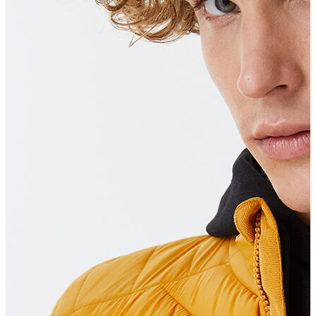
T-shirt
Polo
Şort
Deniz Şortu
Atlet
Hırka
Eşofman Altı
Yağmurluk
Dış Giyim
Mont
Ceket
Kaban
Trenchcoat