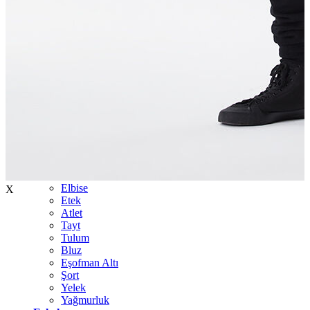
İndirimdekiler
Kadın
Ceket
Hırka
Kaban
Kazak
Mont
Pantolon
Sweatshırt
Gömlek
T-shirt
Elbise
X
Etek
Atlet
Tayt
Tulum
Bluz
Eşofman Altı
Şort
Yelek
Yağmurluk