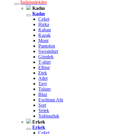
İndirimdekiler
Kadın
Kadın
Ceket
Hırka
Kaban
Kazak
Mont
Pantolon
Sweatshırt
Gömlek
T-shirt
Elbise
Etek
Atlet
Tayt
Tulum
Bluz
Eşofman Altı
Şort
Yelek
Yağmurluk
Erkek
Erkek
Ceket