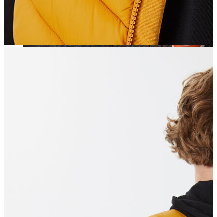
Jean
Öne Çıkanlar
Yeni Sezon
Kadın Jean
Pantolon
Ceket
Gömlek
Elbise
Etek
Erkek Jean
Pantolon
Ceket
Gömlek