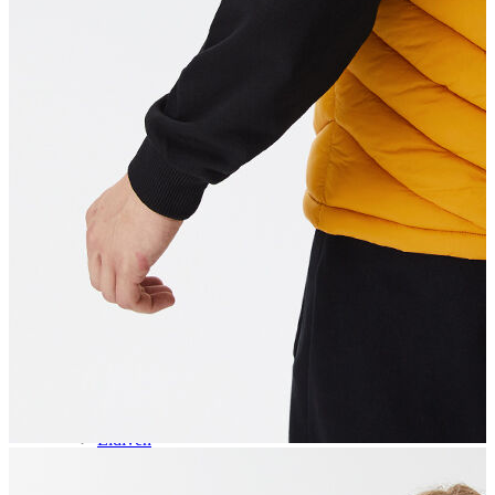
Aksesuar
Kadın Aksesuar
Çorap
Bere
Eldiven
Kemer
Parfüm