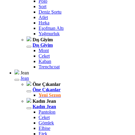
Polo
Şort
Deniz Şortu
Atlet
Hırka
Eşofman Altı
Yağmurluk
Dış Giyim
Dış Giyim
Mont
Ceket
Kaban
Trenchcoat
Jean
Jean
Öne Çıkanlar
Öne Çıkanlar
Yeni Sezon
Kadın Jean
Kadın Jean
Pantolon
Ceket
Gömlek
Elbise
Etek