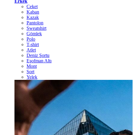
Erkek
Ceket
Kaban
Kazak
Pantolon
Sweatshirt
Gömlek
Polo
T-shirt
Atlet
Deniz Şortu
Eşofman Altı
Mont
Şort
Yelek