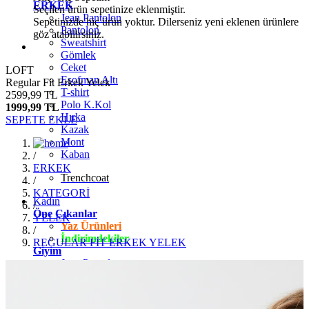
ERKEK
Seçilen ürün sepetinize eklenmiştir.
Jean Pantolon
Sepetinizde hiç ürün yoktur. Dilerseniz yeni eklenen ürünlere
Pantolon
göz atabilirsiniz.
Sweatshirt
Gömlek
Ceket
LOFT
Eşofman Altı
Regular Fit Erkek Yelek
T-shirt
2599,99 TL
Polo K.Kol
1999,99 TL
Hırka
SEPETE EKLE
Kazak
Mont
Kaban
/
ERKEK
Trenchcoat
/
KATEGORİ
Kadın
/
Öne Çıkanlar
YELEK
Yaz Ürünleri
/
İndirimdekiler
REGULAR FİT ERKEK YELEK
Giyim
Jean Pantolon
Pantolon
Gömlek
T-shirt