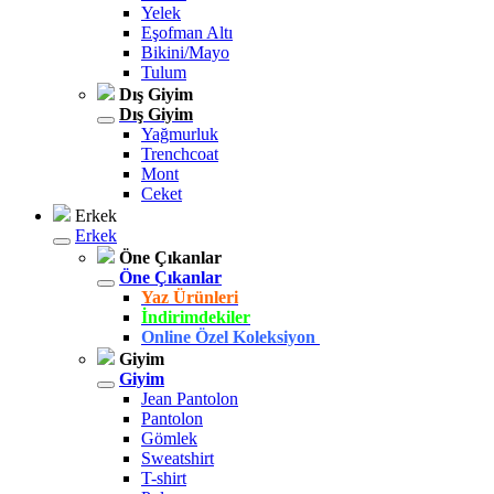
Yelek
Eşofman Altı
Bikini/Mayo
Tulum
Dış Giyim
Dış Giyim
Yağmurluk
Trenchcoat
Mont
Ceket
Erkek
Erkek
Öne Çıkanlar
Öne Çıkanlar
Yaz Ürünleri
İndirimdekiler
Online Özel Koleksiyon
Giyim
Giyim
Jean Pantolon
Pantolon
Gömlek
Sweatshirt
T-shirt