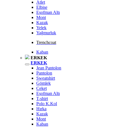
Atlet
Elbise
Eşofman Altı
Mont
Kazak
Yelek
Yağmurluk
Trenchcoat
Kaban
ERKEK
ERKEK
Jean Pantolon
Pantolon
Sweatshirt
Gömlek
Ceket
Eşofman Altı
T-shirt
Polo K.Kol
Hırka
Kazak
Mont
Kaban