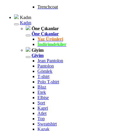
Trenchcoat
Kadın
Kadın
Öne Çıkanlar
Öne Çıkanlar
Yaz Ürünleri
İndirimdekiler
Giyim
Giyim
Jean Pantolon
Pantolon
Gömlek
T-shirt
Polo T-shirt
Bluz
Etek
Elbise
Şort
Kapri
Atlet
Top
Sweatshirt
Kazak