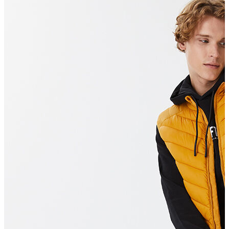
Erkek Aksesuar
Boxer
Çorap
Kemer
Atkı
Cüzdan
Parfüm
Şapka