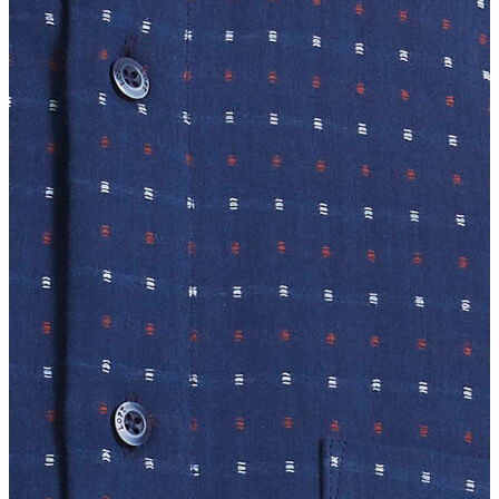
T-shirt
Polo
Şort
Deniz Şortu
Atlet
Hırka
Eşofman Altı
Yağmurluk
Dış Giyim
Mont
Ceket
Kaban
Trenchcoat