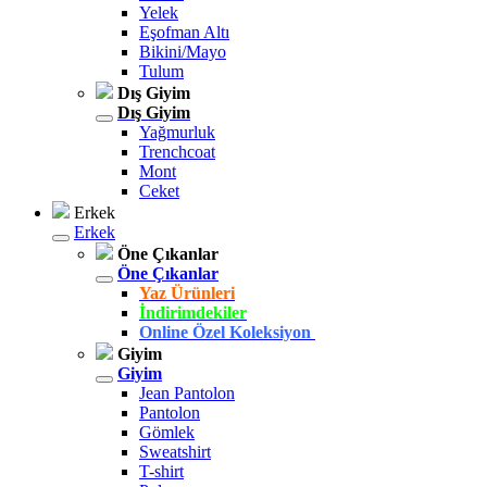
Yelek
Eşofman Altı
Bikini/Mayo
Tulum
Dış Giyim
Dış Giyim
Yağmurluk
Trenchcoat
Mont
Ceket
Erkek
Erkek
Öne Çıkanlar
Öne Çıkanlar
Yaz Ürünleri
İndirimdekiler
Online Özel Koleksiyon
Giyim
Giyim
Jean Pantolon
Pantolon
Gömlek
Sweatshirt
T-shirt