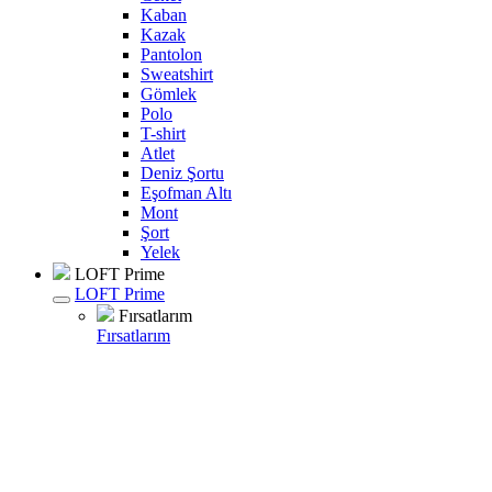
Kaban
Kazak
Pantolon
Sweatshirt
Gömlek
Polo
T-shirt
Atlet
Deniz Şortu
Eşofman Altı
Mont
Şort
Yelek
LOFT Prime
LOFT Prime
Fırsatlarım
Fırsatlarım