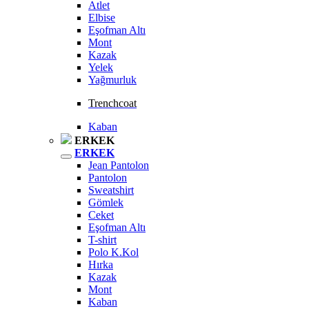
Atlet
Elbise
Eşofman Altı
Mont
Kazak
Yelek
Yağmurluk
Trenchcoat
Kaban
ERKEK
ERKEK
Jean Pantolon
Pantolon
Sweatshirt
Gömlek
Ceket
Eşofman Altı
T-shirt
Polo K.Kol
Hırka
Kazak
Mont
Kaban