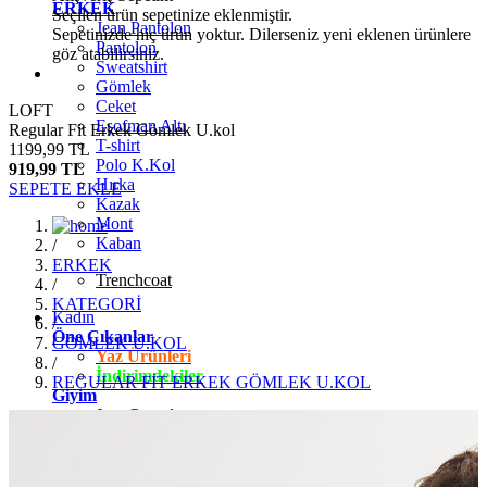
ERKEK
Seçilen ürün sepetinize eklenmiştir.
Jean Pantolon
Sepetinizde hiç ürün yoktur. Dilerseniz yeni eklenen ürünlere
Pantolon
göz atabilirsiniz.
Sweatshirt
Gömlek
Ceket
LOFT
Eşofman Altı
Regular Fit Erkek Gömlek U.kol
T-shirt
1199,99 TL
Polo K.Kol
919,99 TL
Hırka
SEPETE EKLE
Kazak
Mont
Kaban
/
ERKEK
Trenchcoat
/
KATEGORİ
Kadın
/
Öne Çıkanlar
GÖMLEK U.KOL
Yaz Ürünleri
/
İndirimdekiler
REGULAR FİT ERKEK GÖMLEK U.KOL
Giyim
Jean Pantolon
Pantolon
Gömlek
T-shirt