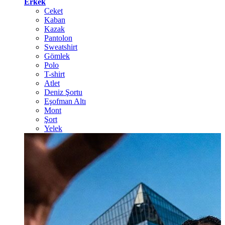
Erkek
Ceket
Kaban
Kazak
Pantolon
Sweatshirt
Gömlek
Polo
T-shirt
Atlet
Deniz Şortu
Eşofman Altı
Mont
Şort
Yelek