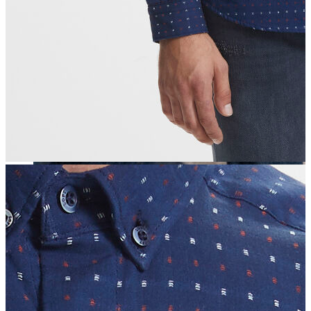
Erkek
Öne Çıkanlar
Yaz Ürünleri
İndirimdekiler
Online Özel Koleksiyon
Giyim
Jean Pantolon
Pantolon
Gömlek
Sweatshirt