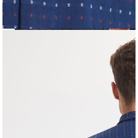
Jean
Öne Çıkanlar
Yeni Sezon
Kadın Jean
Pantolon
Ceket
Gömlek
Elbise
Etek
Erkek Jean
Pantolon
Ceket
Gömlek