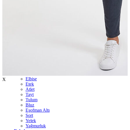
İndirimdekiler
Kadın
Ceket
Hırka
Kaban
Kazak
Mont
Pantolon
Sweatshırt
Gömlek
T-shirt
Elbise
X
Etek
Atlet
Tayt
Tulum
Bluz
Eşofman Altı
Şort
Yelek
Yağmurluk