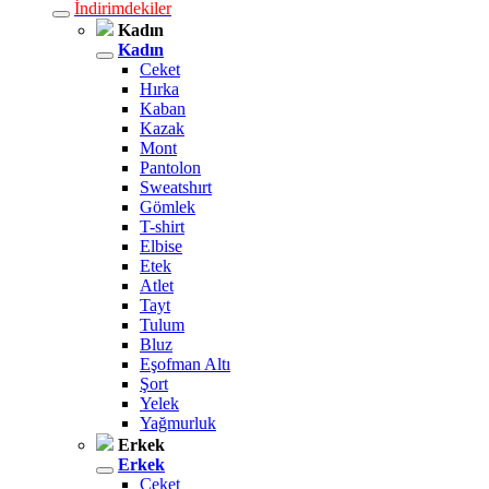
İndirimdekiler
Kadın
Kadın
Ceket
Hırka
Kaban
Kazak
Mont
Pantolon
Sweatshırt
Gömlek
T-shirt
Elbise
Etek
Atlet
Tayt
Tulum
Bluz
Eşofman Altı
Şort
Yelek
Yağmurluk
Erkek
Erkek
Ceket