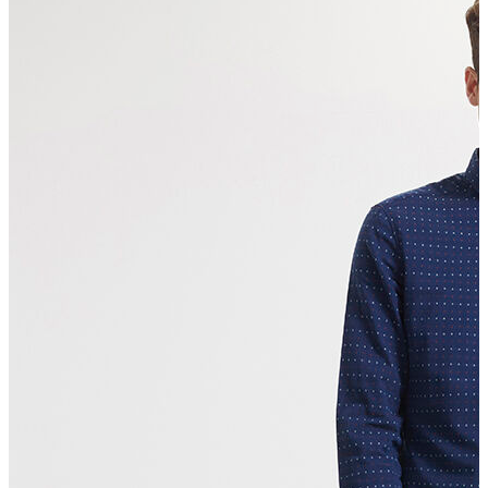
Erkek Aksesuar
Boxer
Çorap
Kemer
Atkı
Cüzdan
Parfüm
Şapka