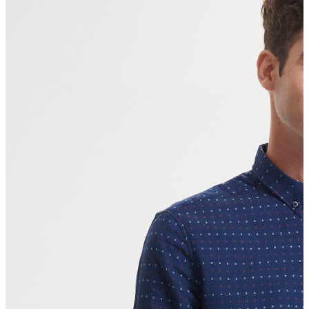
Polo T-shirt
Bluz
Etek
Elbise
Şort
Kapri
Atlet
Top
Sweatshirt
Kazak
Yelek
Eşofman Altı
Bikini/Mayo
Tulum
Dış Giyim
Yağmurluk
Trenchcoat
Mont
Ceket