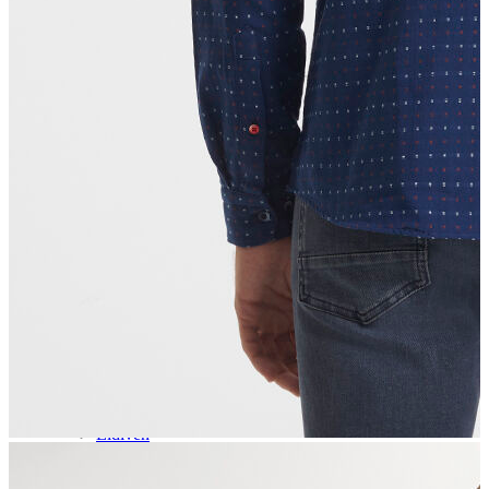
Aksesuar
Kadın Aksesuar
Çorap
Bere
Eldiven
Kemer
Parfüm