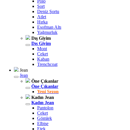
Polo
Şort
Deniz Şortu
Atlet
Hırka
Eşofman Altı
Yağmurluk
Dış Giyim
Dış Giyim
Mont
Ceket
Kaban
Trenchcoat
Jean
Jean
Öne Çıkanlar
Öne Çıkanlar
Yeni Sezon
Kadın Jean
Kadın Jean
Pantolon
Ceket
Gömlek
Elbise
Etek