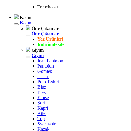
Trenchcoat
Kadın
Kadın
Öne Çıkanlar
Öne Çıkanlar
Yaz Ürünleri
İndirimdekiler
Giyim
Giyim
Jean Pantolon
Pantolon
Gömlek
T-shirt
Polo T-shirt
Bluz
Etek
Elbise
Şort
Kapri
Atlet
Top
Sweatshirt
Kazak