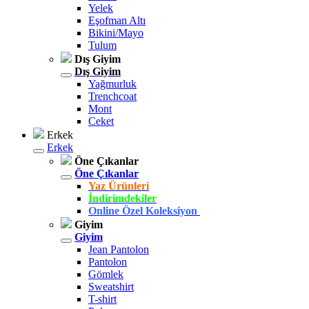
Yelek
Eşofman Altı
Bikini/Mayo
Tulum
Dış Giyim
Dış Giyim
Yağmurluk
Trenchcoat
Mont
Ceket
Erkek
Erkek
Öne Çıkanlar
Öne Çıkanlar
Yaz Ürünleri
İndirimdekiler
Online Özel Koleksiyon
Giyim
Giyim
Jean Pantolon
Pantolon
Gömlek
Sweatshirt
T-shirt