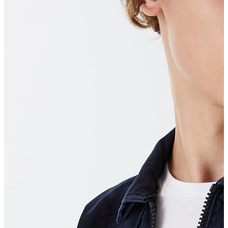
T-shirt
Polo
Şort
Deniz Şortu
Atlet
Hırka
Eşofman Altı
Yağmurluk
Dış Giyim
Mont
Ceket
Kaban
Trenchcoat