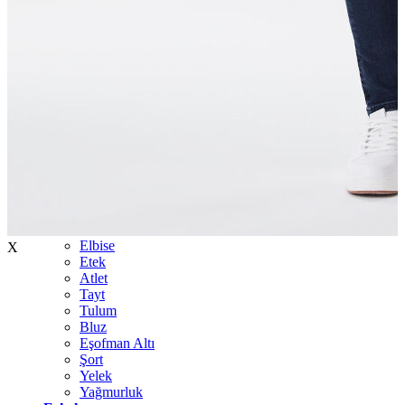
İndirimdekiler
Kadın
Ceket
Hırka
Kaban
Kazak
Mont
Pantolon
Sweatshırt
Gömlek
T-shirt
Elbise
X
Etek
Atlet
Tayt
Tulum
Bluz
Eşofman Altı
Şort
Yelek
Yağmurluk