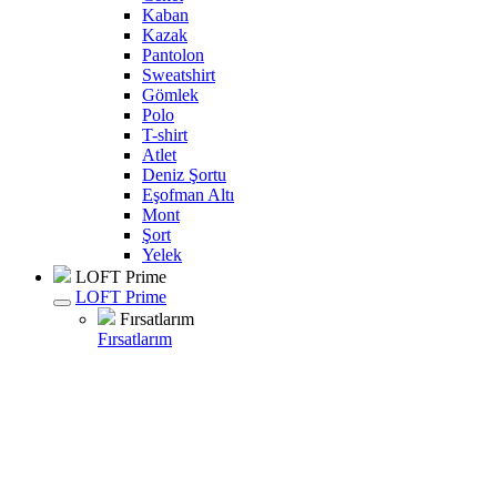
Kaban
Kazak
Pantolon
Sweatshirt
Gömlek
Polo
T-shirt
Atlet
Deniz Şortu
Eşofman Altı
Mont
Şort
Yelek
LOFT Prime
LOFT Prime
Fırsatlarım
Fırsatlarım