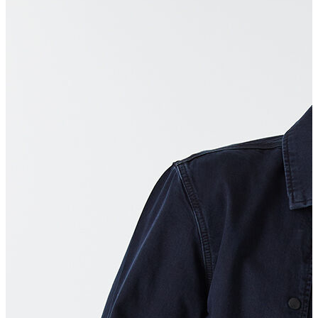
Polo T-shirt
Bluz
Etek
Elbise
Şort
Kapri
Atlet
Top
Sweatshirt
Kazak
Yelek
Eşofman Altı
Bikini/Mayo
Tulum
Dış Giyim
Yağmurluk
Trenchcoat
Mont
Ceket