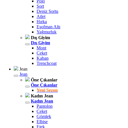
Polo
Şort
Deniz Şortu
Atlet
Hırka
Eşofman Altı
Yağmurluk
Dış Giyim
Dış Giyim
Mont
Ceket
Kaban
Trenchcoat
Jean
Jean
Öne Çıkanlar
Öne Çıkanlar
Yeni Sezon
Kadın Jean
Kadın Jean
Pantolon
Ceket
Gömlek
Elbise
Etek