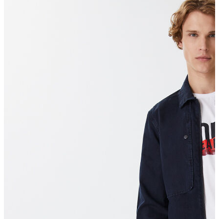
Erkek Aksesuar
Boxer
Çorap
Kemer
Atkı
Cüzdan
Parfüm
Şapka