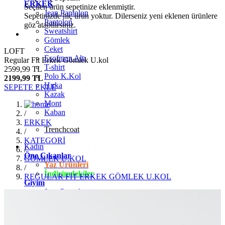
ERKEK
Seçilen ürün sepetinize eklenmiştir.
Jean Pantolon
Sepetinizde hiç ürün yoktur. Dilerseniz yeni eklenen ürünlere
Pantolon
göz atabilirsiniz.
Sweatshirt
Gömlek
Ceket
LOFT
Eşofman Altı
Regular Fit Erkek Gömlek U.kol
T-shirt
2599,99 TL
Polo K.Kol
2199,99 TL
Hırka
SEPETE EKLE
Kazak
Mont
Kaban
/
ERKEK
Trenchcoat
/
KATEGORİ
Kadın
/
Öne Çıkanlar
GÖMLEK U.KOL
Yaz Ürünleri
/
İndirimdekiler
REGULAR FİT ERKEK GÖMLEK U.KOL
Giyim
Jean Pantolon
Pantolon
Gömlek
T-shirt