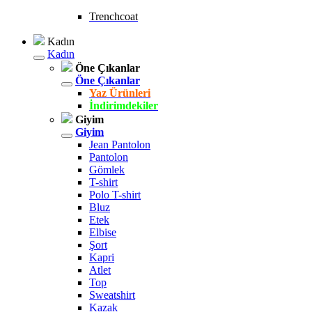
Trenchcoat
Kadın
Kadın
Öne Çıkanlar
Öne Çıkanlar
Yaz Ürünleri
İndirimdekiler
Giyim
Giyim
Jean Pantolon
Pantolon
Gömlek
T-shirt
Polo T-shirt
Bluz
Etek
Elbise
Şort
Kapri
Atlet
Top
Sweatshirt
Kazak