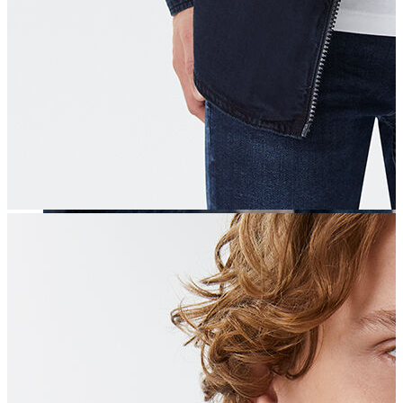
Erkek
Öne Çıkanlar
Yaz Ürünleri
İndirimdekiler
Online Özel Koleksiyon
Giyim
Jean Pantolon
Pantolon
Gömlek
Sweatshirt