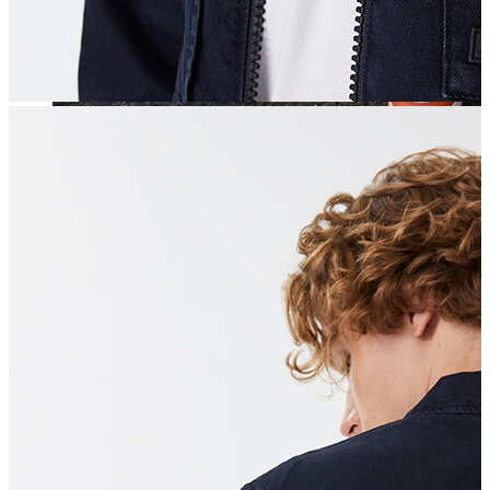
Jean
Öne Çıkanlar
Yeni Sezon
Kadın Jean
Pantolon
Ceket
Gömlek
Elbise
Etek
Erkek Jean
Pantolon
Ceket
Gömlek