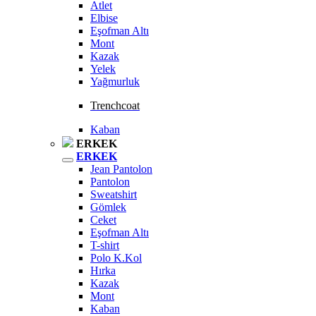
Atlet
Elbise
Eşofman Altı
Mont
Kazak
Yelek
Yağmurluk
Trenchcoat
Kaban
ERKEK
ERKEK
Jean Pantolon
Pantolon
Sweatshirt
Gömlek
Ceket
Eşofman Altı
T-shirt
Polo K.Kol
Hırka
Kazak
Mont
Kaban