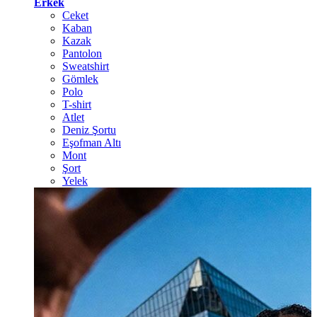
Erkek
Ceket
Kaban
Kazak
Pantolon
Sweatshirt
Gömlek
Polo
T-shirt
Atlet
Deniz Şortu
Eşofman Altı
Mont
Şort
Yelek