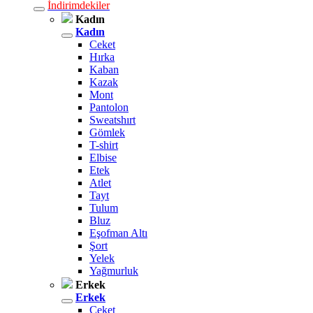
İndirimdekiler
Kadın
Kadın
Ceket
Hırka
Kaban
Kazak
Mont
Pantolon
Sweatshırt
Gömlek
T-shirt
Elbise
Etek
Atlet
Tayt
Tulum
Bluz
Eşofman Altı
Şort
Yelek
Yağmurluk
Erkek
Erkek
Ceket