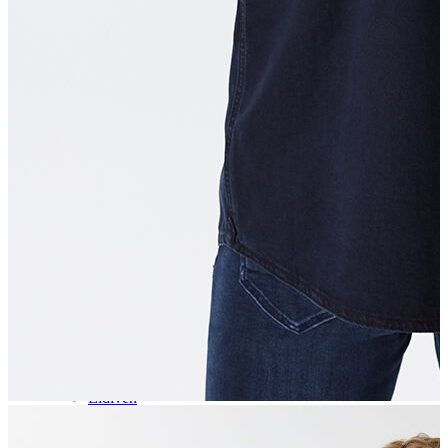
Aksesuar
Kadın Aksesuar
Çorap
Bere
Eldiven
Kemer
Parfüm