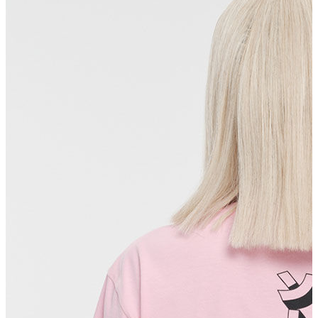
Erkek Aksesuar
Boxer
Çorap
Kemer
Atkı
Cüzdan
Parfüm
Şapka