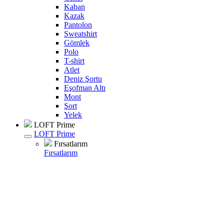
Kaban
Kazak
Pantolon
Sweatshirt
Gömlek
Polo
T-shirt
Atlet
Deniz Şortu
Eşofman Altı
Mont
Şort
Yelek
LOFT Prime
LOFT Prime
Fırsatlarım
Fırsatlarım