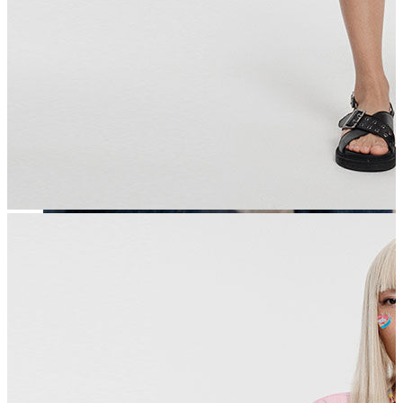
Erkek
Öne Çıkanlar
Yaz Ürünleri
İndirimdekiler
Online Özel Koleksiyon
Giyim
Jean Pantolon
Pantolon
Gömlek
Sweatshirt