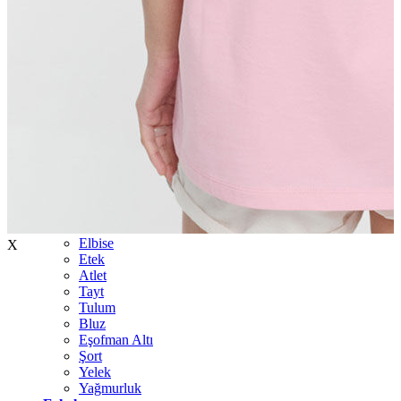
İndirimdekiler
Kadın
Ceket
Hırka
Kaban
Kazak
Mont
Pantolon
Sweatshırt
Gömlek
T-shirt
Elbise
X
Etek
Atlet
Tayt
Tulum
Bluz
Eşofman Altı
Şort
Yelek
Yağmurluk