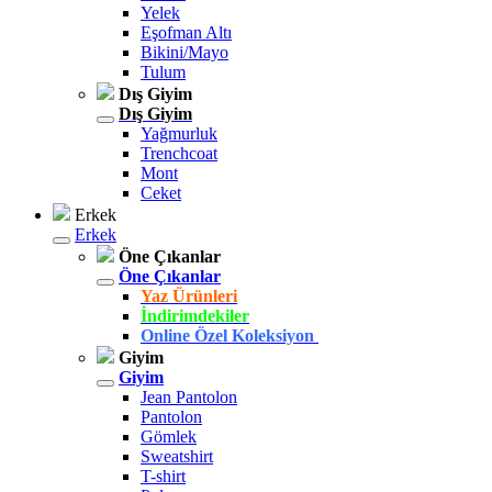
Yelek
Eşofman Altı
Bikini/Mayo
Tulum
Dış Giyim
Dış Giyim
Yağmurluk
Trenchcoat
Mont
Ceket
Erkek
Erkek
Öne Çıkanlar
Öne Çıkanlar
Yaz Ürünleri
İndirimdekiler
Online Özel Koleksiyon
Giyim
Giyim
Jean Pantolon
Pantolon
Gömlek
Sweatshirt
T-shirt