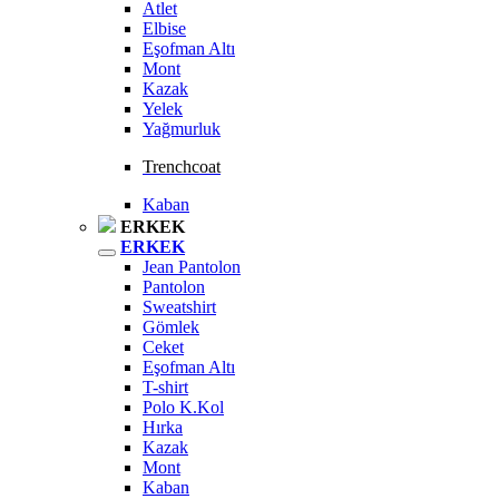
Atlet
Elbise
Eşofman Altı
Mont
Kazak
Yelek
Yağmurluk
Trenchcoat
Kaban
ERKEK
ERKEK
Jean Pantolon
Pantolon
Sweatshirt
Gömlek
Ceket
Eşofman Altı
T-shirt
Polo K.Kol
Hırka
Kazak
Mont
Kaban