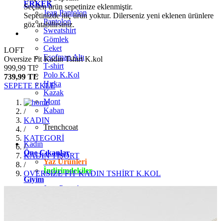
ERKEK
Seçilen ürün sepetinize eklenmiştir.
Jean Pantolon
Sepetinizde hiç ürün yoktur. Dilerseniz yeni eklenen ürünlere
Pantolon
göz atabilirsiniz.
Sweatshirt
Gömlek
Ceket
LOFT
Eşofman Altı
Oversize Fit Kadın Tshirt K.kol
T-shirt
999,99 TL
Polo K.Kol
739,99 TL
Hırka
SEPETE EKLE
Kazak
Mont
Kaban
/
KADIN
Trenchcoat
/
KATEGORİ
Kadın
/
Öne Çıkanlar
KADIN TİŞÖRT
Yaz Ürünleri
/
İndirimdekiler
OVERSİZE FİT KADIN TSHİRT K.KOL
Giyim
Jean Pantolon
Pantolon
Gömlek
T-shirt