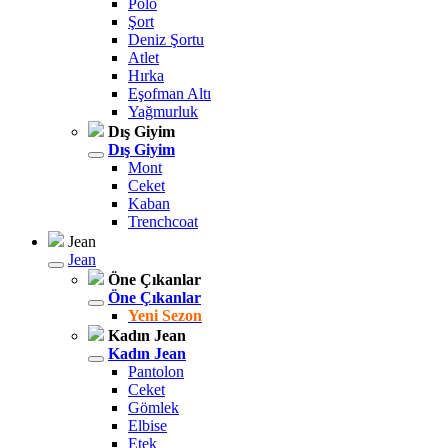
Polo
Şort
Deniz Şortu
Atlet
Hırka
Eşofman Altı
Yağmurluk
Dış Giyim
Dış Giyim
Mont
Ceket
Kaban
Trenchcoat
Jean
Jean
Öne Çıkanlar
Öne Çıkanlar
Yeni Sezon
Kadın Jean
Kadın Jean
Pantolon
Ceket
Gömlek
Elbise
Etek