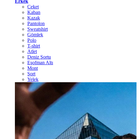
Erkek
Ceket
Kaban
Kazak
Pantolon
Sweatshirt
Gömlek
Polo
T-shirt
Atlet
Deniz Şortu
Eşofman Altı
Mont
Şort
Yelek