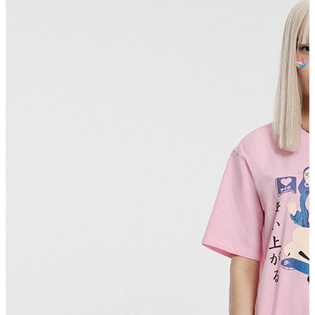
Polo T-shirt
Bluz
Etek
Elbise
Şort
Kapri
Atlet
Top
Sweatshirt
Kazak
Yelek
Eşofman Altı
Bikini/Mayo
Tulum
Dış Giyim
Yağmurluk
Trenchcoat
Mont
Ceket