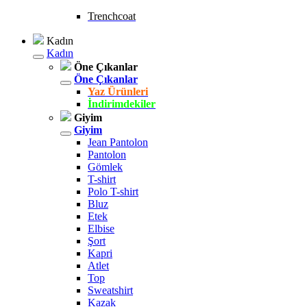
Trenchcoat
Kadın
Kadın
Öne Çıkanlar
Öne Çıkanlar
Yaz Ürünleri
İndirimdekiler
Giyim
Giyim
Jean Pantolon
Pantolon
Gömlek
T-shirt
Polo T-shirt
Bluz
Etek
Elbise
Şort
Kapri
Atlet
Top
Sweatshirt
Kazak