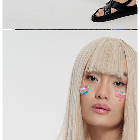
Jean
Öne Çıkanlar
Yeni Sezon
Kadın Jean
Pantolon
Ceket
Gömlek
Elbise
Etek
Erkek Jean
Pantolon
Ceket
Gömlek