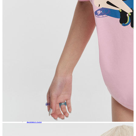
Aksesuar
Kadın Aksesuar
Çorap
Bere
Eldiven
Kemer
Parfüm