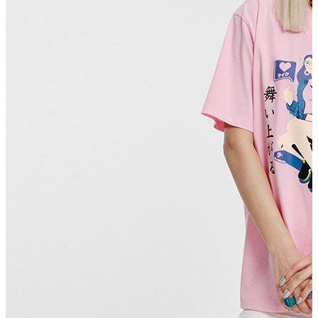
T-shirt
Polo
Şort
Deniz Şortu
Atlet
Hırka
Eşofman Altı
Yağmurluk
Dış Giyim
Mont
Ceket
Kaban
Trenchcoat