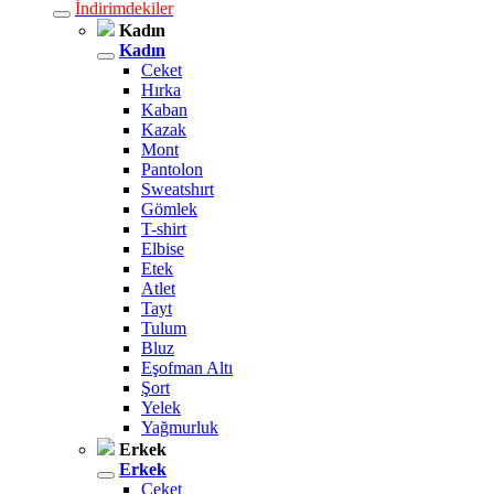
İndirimdekiler
Kadın
Kadın
Ceket
Hırka
Kaban
Kazak
Mont
Pantolon
Sweatshırt
Gömlek
T-shirt
Elbise
Etek
Atlet
Tayt
Tulum
Bluz
Eşofman Altı
Şort
Yelek
Yağmurluk
Erkek
Erkek
Ceket