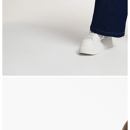
İndirimdekiler
Kadın
Ceket
Hırka
Kaban
Kazak
Mont
Pantolon
Sweatshırt
Gömlek
T-shirt
Elbise
Etek
Atlet
Tayt
Tulum
Bluz
Eşofman Altı
Şort
Yelek
Yağmurluk