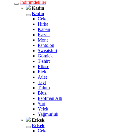
İndirimdekiler
Kadın
Kadın
Ceket
Hırka
Kaban
Kazak
Mont
Pantolon
Sweatshırt
Gömlek
T-shirt
Elbise
Etek
Atlet
Tayt
Tulum
Bluz
Eşofman Altı
Şort
Yelek
Yağmurluk
Erkek
Erkek
Ceket