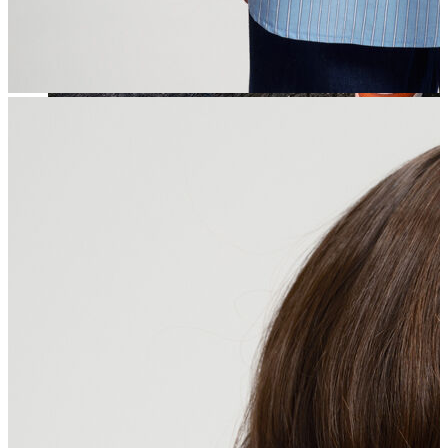
Jean
Öne Çıkanlar
Yeni Sezon
Kadın Jean
Pantolon
Ceket
Gömlek
Elbise
Etek
Erkek Jean
Pantolon
Ceket
Gömlek