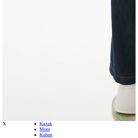
Atlet
Elbise
Eşofman Altı
Mont
Kazak
Yelek
Yağmurluk
Trenchcoat
Kaban
ERKEK
ERKEK
Jean Pantolon
Pantolon
Sweatshirt
Gömlek
Ceket
Eşofman Altı
T-shirt
Polo K.Kol
Hırka
X
Kazak
Mont
Kaban