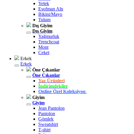
Yelek
Eşofman Altı
Bikini/Mayo
Tulum
Dış Giyim
Dış Giyim
Yağmurluk
Trenchcoat
Mont
Ceket
Erkek
Erkek
Öne Çıkanlar
Öne Çıkanlar
Yaz Ürünleri
İndirimdekiler
Online Özel Koleksiyon
Giyim
Giyim
Jean Pantolon
Pantolon
Gömlek
Sweatshirt
T-shirt