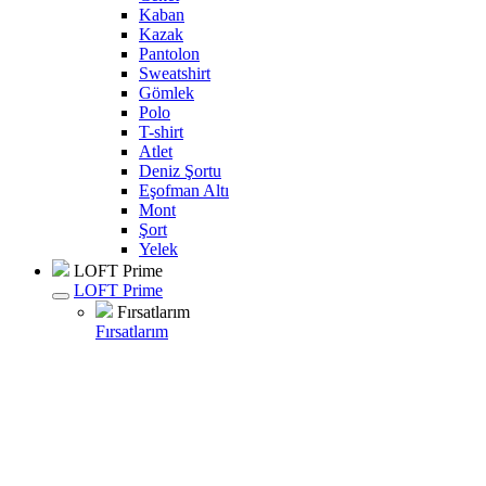
Kaban
Kazak
Pantolon
Sweatshirt
Gömlek
Polo
T-shirt
Atlet
Deniz Şortu
Eşofman Altı
Mont
Şort
Yelek
LOFT Prime
LOFT Prime
Fırsatlarım
Fırsatlarım