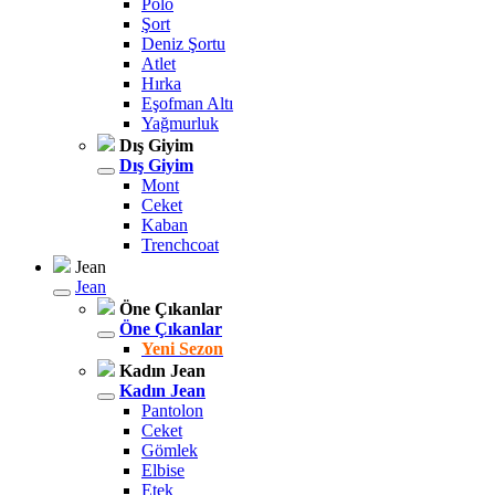
Polo
Şort
Deniz Şortu
Atlet
Hırka
Eşofman Altı
Yağmurluk
Dış Giyim
Dış Giyim
Mont
Ceket
Kaban
Trenchcoat
Jean
Jean
Öne Çıkanlar
Öne Çıkanlar
Yeni Sezon
Kadın Jean
Kadın Jean
Pantolon
Ceket
Gömlek
Elbise
Etek