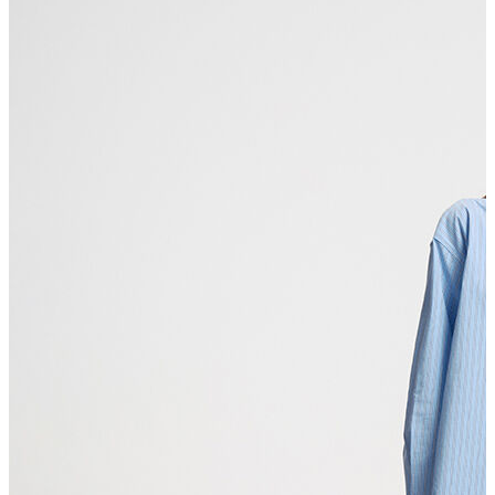
Erkek Aksesuar
Boxer
Çorap
Kemer
Atkı
Cüzdan
Parfüm
Şapka