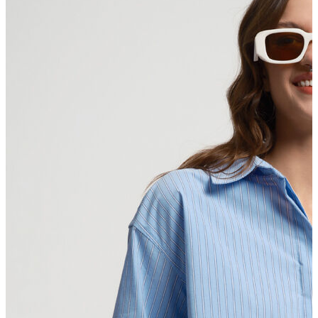
Polo T-shirt
Bluz
Etek
Elbise
Şort
Kapri
Atlet
Top
Sweatshirt
Kazak
Yelek
Eşofman Altı
Bikini/Mayo
Tulum
Dış Giyim
Yağmurluk
Trenchcoat
Mont
Ceket