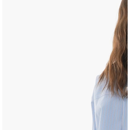
Erkek
Ceket
Kaban
Kazak
Pantolon
Sweatshirt
Gömlek
Polo
T-shirt
Atlet
Deniz Şortu
Eşofman Altı
Mont
Şort
Yelek