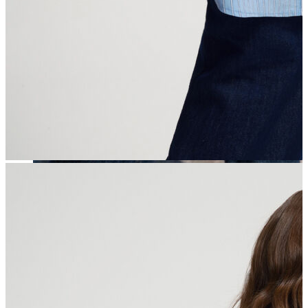
Erkek
Öne Çıkanlar
Yaz Ürünleri
İndirimdekiler
Online Özel Koleksiyon
Giyim
Jean Pantolon
Pantolon
Gömlek
Sweatshirt