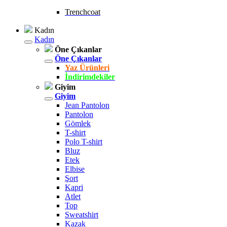
Trenchcoat
Kadın
Kadın
Öne Çıkanlar
Öne Çıkanlar
Yaz Ürünleri
İndirimdekiler
Giyim
Giyim
Jean Pantolon
Pantolon
Gömlek
T-shirt
Polo T-shirt
Bluz
Etek
Elbise
Şort
Kapri
Atlet
Top
Sweatshirt
Kazak