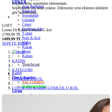
ERKEK
Seçilen ürün sepetinize eklenmiştir.
Jean Pantolon
Sepetinizde hiç ürün yoktur. Dilerseniz yeni eklenen ürünlere
Pantolon
göz atabilirsiniz.
Sweatshirt
Gömlek
Ceket
LOFT
Eşofman Altı
Loose Fit Kadın Gömlek U.kol
T-shirt
1799,99 TL
Polo K.Kol
1499,99 TL
Hırka
SEPETE EKLE
Kazak
Mont
Kaban
/
KADIN
Trenchcoat
/
KATEGORİ
Kadın
/
Öne Çıkanlar
GÖMLEK U.KOL
Yaz Ürünleri
/
İndirimdekiler
LOOSE FİT KADIN GÖMLEK U.KOL
Giyim
Jean Pantolon
Pantolon
Gömlek
T-shirt