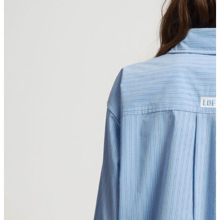
T-shirt
Polo
Şort
Deniz Şortu
Atlet
Hırka
Eşofman Altı
Yağmurluk
Dış Giyim
Mont
Ceket
Kaban
Trenchcoat