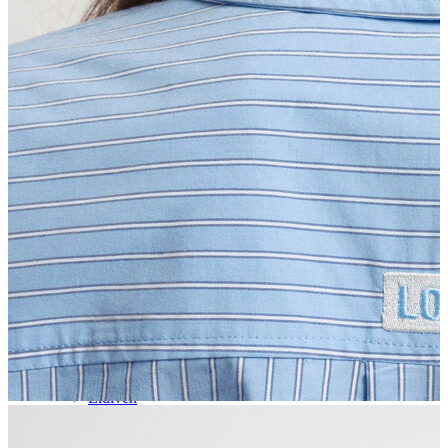
Aksesuar
Kadın Aksesuar
Çorap
Bere
Eldiven
Kemer
Parfüm