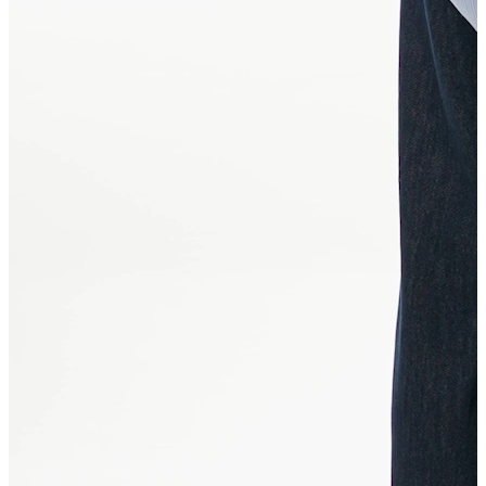
Yeni Sezon
Yeni Sezon
KADIN
KADIN
Jean Pantolon
Pantolon
Sweatshirt
Gömlek
Bluz