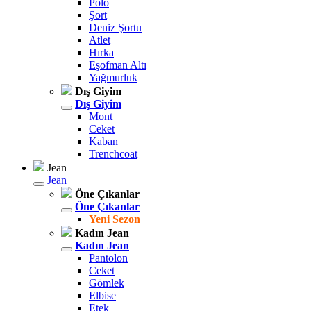
Polo
Şort
Deniz Şortu
Atlet
Hırka
Eşofman Altı
Yağmurluk
Dış Giyim
Dış Giyim
Mont
Ceket
Kaban
Trenchcoat
Jean
Jean
Öne Çıkanlar
Öne Çıkanlar
Yeni Sezon
Kadın Jean
Kadın Jean
Pantolon
Ceket
Gömlek
Elbise
Etek