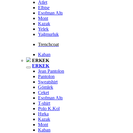
Atlet
Elbise
Eşofman Altı
Mont
Kazak
Yelek
Yağmurluk
Trenchcoat
Kaban
ERKEK
ERKEK
Jean Pantolon
Pantolon
Sweatshirt
Gömlek
Ceket
Eşofman Altı
T-shirt
Polo K.Kol
Hırka
Kazak
Mont
Kaban