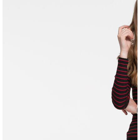
Polo T-shirt
Bluz
Etek
Elbise
Şort
Kapri
Atlet
Top
Sweatshirt
Kazak
Yelek
Eşofman Altı
Bikini/Mayo
Tulum
Dış Giyim
Yağmurluk
Trenchcoat
Mont
Ceket