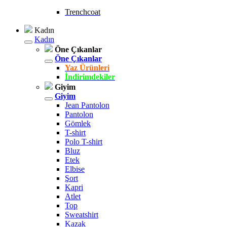
Trenchcoat
Kadın
Kadın
Öne Çıkanlar
Öne Çıkanlar
Yaz Ürünleri
İndirimdekiler
Giyim
Giyim
Jean Pantolon
Pantolon
Gömlek
T-shirt
Polo T-shirt
Bluz
Etek
Elbise
Şort
Kapri
Atlet
Top
Sweatshirt
Kazak