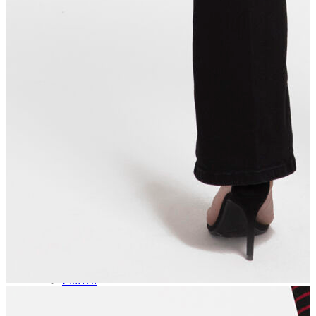
Aksesuar
Kadın Aksesuar
Çorap
Bere
Eldiven
Kemer
Parfüm