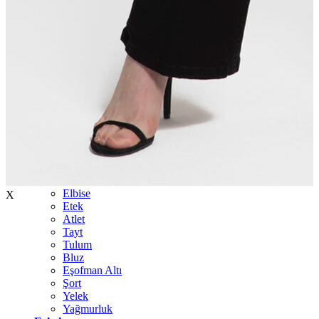
İndirimdekiler
Kadın
Ceket
Hırka
Kaban
Kazak
Mont
Pantolon
Sweatshırt
Gömlek
T-shirt
Elbise
X
Etek
Atlet
Tayt
Tulum
Bluz
Eşofman Altı
Şort
Yelek
Yağmurluk