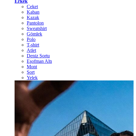
Erkek
Ceket
Kaban
Kazak
Pantolon
Sweatshirt
Gömlek
Polo
T-shirt
Atlet
Deniz Şortu
Eşofman Altı
Mont
Şort
Yelek