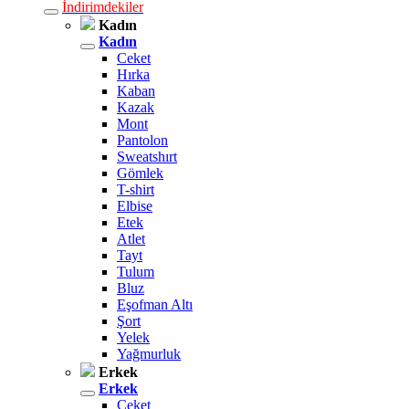
İndirimdekiler
Kadın
Kadın
Ceket
Hırka
Kaban
Kazak
Mont
Pantolon
Sweatshırt
Gömlek
T-shirt
Elbise
Etek
Atlet
Tayt
Tulum
Bluz
Eşofman Altı
Şort
Yelek
Yağmurluk
Erkek
Erkek
Ceket