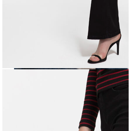
Erkek
Öne Çıkanlar
Yaz Ürünleri
İndirimdekiler
Online Özel Koleksiyon
Giyim
Jean Pantolon
Pantolon
Gömlek
Sweatshirt