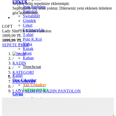
ERKEK
Seçilen ürün sepetinize eklenmiştir.
Jean Pantolon
Sepetinizde hiç ürün yoktur. Dilerseniz yeni eklenen ürünlere
Pantolon
göz atabilirsiniz.
Sweatshirt
Gömlek
Ceket
LOFT
Eşofman Altı
Lady Slim Fit Kadın Pantolon
T-shirt
1899,99 TL
Polo K.Kol
1099,99 TL
Hırka
SEPETE EKLE
Kazak
Mont
Kaban
/
KADIN
Trenchcoat
/
KATEGORİ
Kadın
/
Öne Çıkanlar
PANTOLON
Yaz Ürünleri
/
İndirimdekiler
LADY SLİM FİT KADIN PANTOLON
Giyim
Jean Pantolon
Pantolon
Gömlek
T-shirt