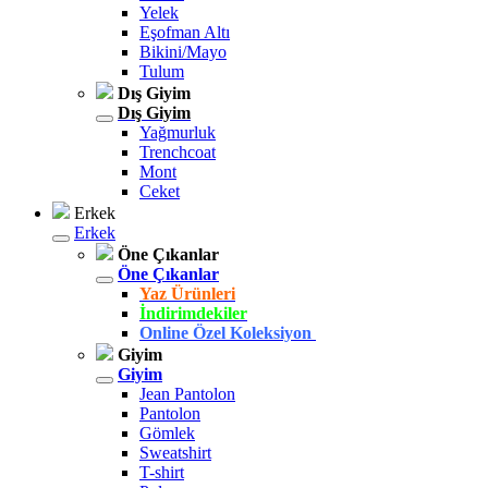
Yelek
Eşofman Altı
Bikini/Mayo
Tulum
Dış Giyim
Dış Giyim
Yağmurluk
Trenchcoat
Mont
Ceket
Erkek
Erkek
Öne Çıkanlar
Öne Çıkanlar
Yaz Ürünleri
İndirimdekiler
Online Özel Koleksiyon
Giyim
Giyim
Jean Pantolon
Pantolon
Gömlek
Sweatshirt
T-shirt