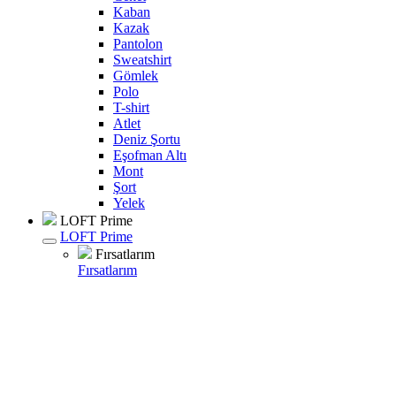
Kaban
Kazak
Pantolon
Sweatshirt
Gömlek
Polo
T-shirt
Atlet
Deniz Şortu
Eşofman Altı
Mont
Şort
Yelek
LOFT Prime
LOFT Prime
Fırsatlarım
Fırsatlarım