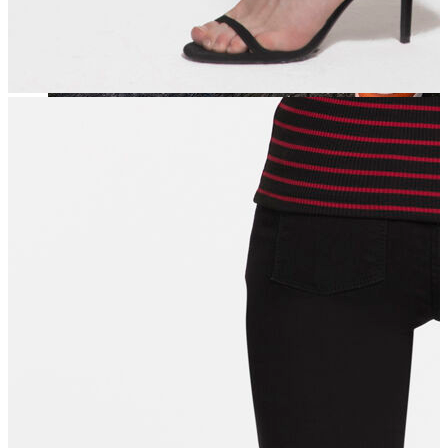
Jean
Öne Çıkanlar
Yeni Sezon
Kadın Jean
Pantolon
Ceket
Gömlek
Elbise
Etek
Erkek Jean
Pantolon
Ceket
Gömlek