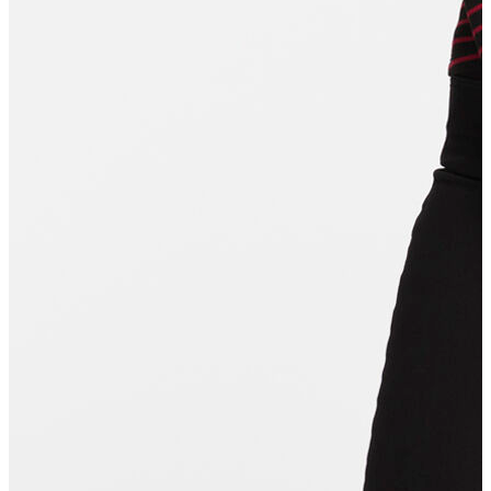
Erkek Aksesuar
Boxer
Çorap
Kemer
Atkı
Cüzdan
Parfüm
Şapka