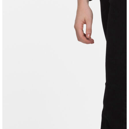
T-shirt
Polo
Şort
Deniz Şortu
Atlet
Hırka
Eşofman Altı
Yağmurluk
Dış Giyim
Mont
Ceket
Kaban
Trenchcoat