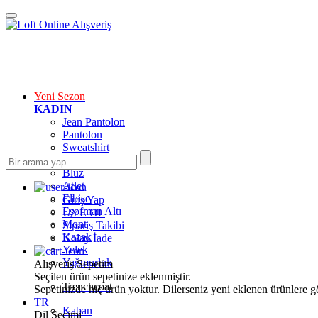
Yeni Sezon
KADIN
Jean Pantolon
Pantolon
Sweatshirt
Gömlek
Bluz
Atlet
Elbise
Giriş Yap
Eşofman Altı
ÜYE OL
Mont
Sipariş Takibi
Kazak
Kolay İade
Yelek
Yağmurluk
Alışveriş Sepetim
Seçilen ürün sepetinize eklenmiştir.
Trenchcoat
Sepetinizde hiç ürün yoktur. Dilerseniz yeni eklenen ürünlere göz
TR
Kaban
Dil Seçimi