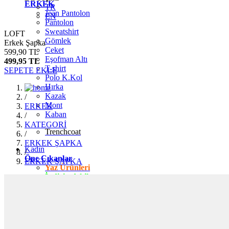
ERKEK
TR
Jean Pantolon
EN
Pantolon
Sweatshirt
LOFT
Gömlek
Erkek Şapka
Ceket
599,90 TL
Eşofman Altı
499,95 TL
T-shirt
SEPETE EKLE
Polo K.Kol
Hırka
Kazak
/
Mont
ERKEK
Kaban
/
KATEGORİ
Trenchcoat
/
ERKEK ŞAPKA
Kadın
/
Öne Çıkanlar
ERKEK ŞAPKA
Yaz Ürünleri
İndirimdekiler
Giyim
Jean Pantolon
Pantolon
Gömlek
T-shirt