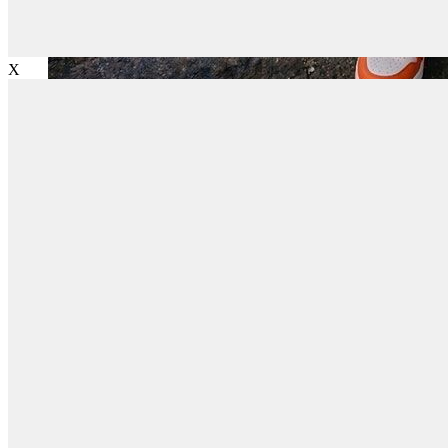
X
Jean
Öne Çıkanlar
Yeni Sezon
Kadın Jean
Pantolon
Ceket
Gömlek
Elbise
Etek
Erkek Jean
Pantolon
Ceket
Gömlek