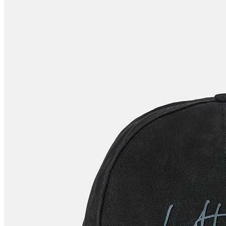
Polo T-shirt
Bluz
Etek
Elbise
Şort
Kapri
Atlet
Top
Sweatshirt
Kazak
Yelek
Eşofman Altı
Bikini/Mayo
Tulum
Dış Giyim
Yağmurluk
Trenchcoat
Mont
Ceket