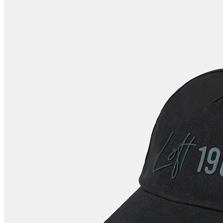
Polo
Şort
Deniz Şortu
Atlet
Hırka
Eşofman Altı
Yağmurluk
Dış Giyim
Mont
Ceket
Kaban
Trenchcoat