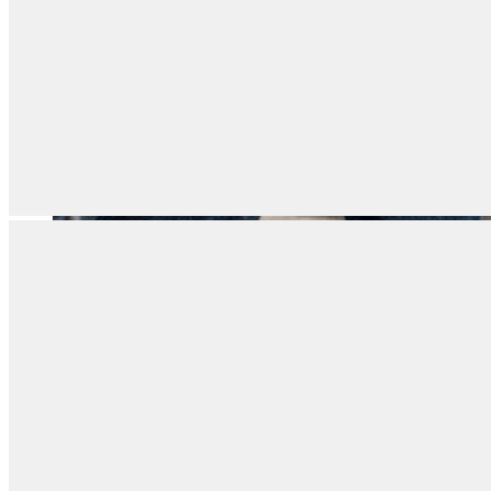
Erkek
Öne Çıkanlar
Yaz Ürünleri
İndirimdekiler
Online Özel Koleksiyon
Giyim
Jean Pantolon
Pantolon
Gömlek
Sweatshirt
T-shirt