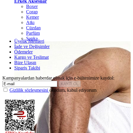
Erkek Aksesuar
Boxer
Çorap
Kemer
Atkı
Cüzdan
Parfüm
Şapka
Üyelik İşlemleri
İade ve Değişimler
Ödemeler
Kargo ve Teslimat
Bize Ulaşın
Sipariş Takibi
Kampanyalardan haberdar olmak için e-bültenimize kaydol:
Gizlilik sözleşmesini
okudum, kabul ediyorum