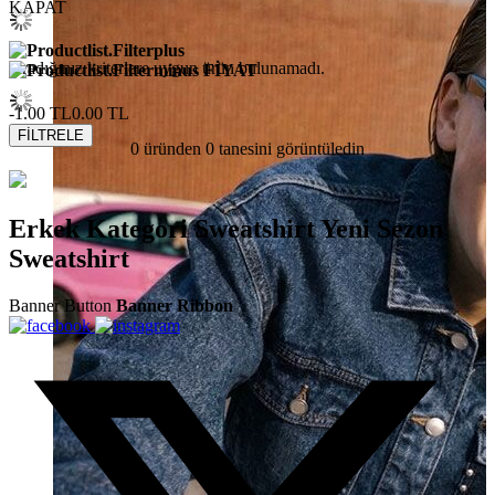
KAPAT
Aradığınız kriterlere uygun ürün bulunamadı.
FİYAT
-1.00 TL
0.00 TL
FİLTRELE
0 üründen
0
tanesini görüntüledin
Erkek
Kategori
Sweatshirt
Yeni Sezon
Sweatshirt
Banner Button
Banner Ribbon