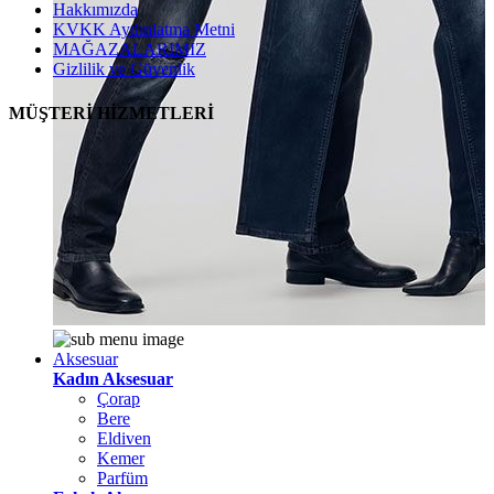
Hakkımızda
KVKK Aydınlatma Metni
MAĞAZALARIMIZ
Gizlilik ve Güvenlik
MÜŞTERİ HİZMETLERİ
Aksesuar
Kadın Aksesuar
Çorap
Bere
Eldiven
Kemer
Parfüm