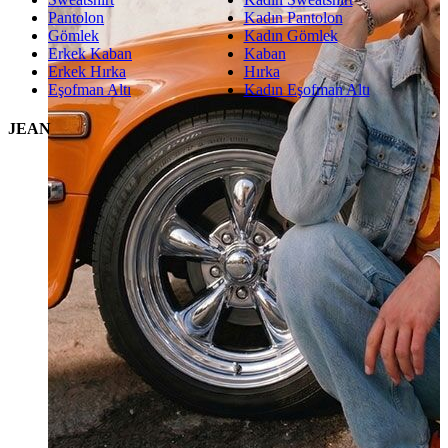
Pantolon
Kadın Pantolon
Gömlek
Kadın Gömlek
Erkek Kaban
Kaban
Erkek Hırka
Hırka
Eşofman Altı
Kadın Eşofman Altı
JEAN