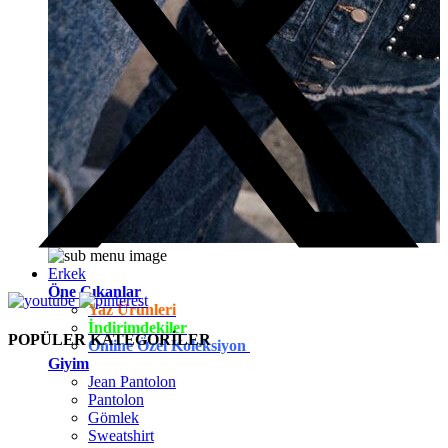
Erkek
Öne Çıkanlar
Yaz Ürünleri
İndirimdekiler
POPÜLER KATEGORİLER
Online Özel Koleksiyon
Giyim
Jean Pantolon
Pantolon
Gömlek
Sweatshirt