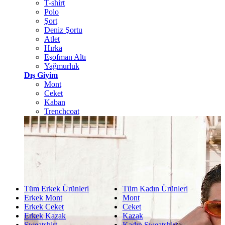
T-shirt
Polo
Şort
Deniz Şortu
Atlet
Hırka
Eşofman Altı
Yağmurluk
Dış Giyim
Mont
Ceket
Kaban
Trenchcoat
Tüm Erkek Ürünleri
Tüm Kadın Ürünleri
Erkek Mont
Mont
Erkek Ceket
Ceket
Erkek Kazak
Kazak
Sweatshirt
Kadın Sweatshirt