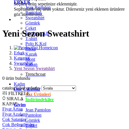
ERKEK
Seçilen ürün sepetinize eklenmiştir.
Jean Pantolon
Sepetinizde hiç ürün yoktur. Dilerseniz yeni eklenen ürünlere
Pantolon
göz atabilirsiniz.
Sweatshirt
Gömlek
Ceket
Yeni Sezon Sweatshirt
Eşofman Altı
T-shirt
Polo K.Kol
Hırka
Erkek
Kazak
Kategori
Mont
Sweatshirt
Kaban
Yeni Sezon Sweatshirt
Trenchcoat
0
ürün bulundu
Kadın
catalog.label.orderby
Öne Çıkanlar
FİLTRELE
Yaz Ürünleri
SIRALA
İndirimdekiler
KAPAT
Giyim
Fiyat Artan
Jean Pantolon
Fiyat Azalan
Pantolon
Çok Satanlar
Gömlek
Çok Beğenilenler
T-shirt