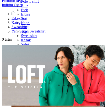
Editörün Seçimi
Polo T-shirt
İndirim Oranı
Bluz
Etek
Elbise
Erkek
Şort
Kategori
Kapri
Sweatshirt
Atlet
Yeni Sezon Sweatshirt
Top
Sweatshirt
0
ürün
Kazak
Yelek
Eşofman Altı
Bikini/Mayo
Tulum
Dış Giyim
Yağmurluk
Trenchcoat
Mont
Ceket