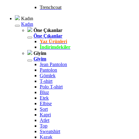
Trenchcoat
Kadın
Kadın
Öne Çıkanlar
Öne Çıkanlar
Yaz Ürünleri
İndirimdekiler
Giyim
Giyim
Jean Pantolon
Pantolon
Gömlek
T-shirt
Polo T-shirt
Bluz
Etek
Elbise
Şort
Kapri
Atlet
Top
Sweatshirt
Kazak