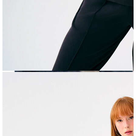
Erkek
Öne Çıkanlar
Yaz Ürünleri
İndirimdekiler
Online Özel Koleksiyon
Giyim
Jean Pantolon
Pantolon
Gömlek
Sweatshirt