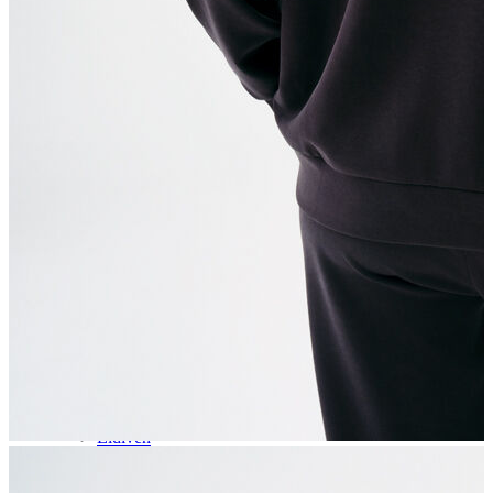
Aksesuar
Kadın Aksesuar
Çorap
Bere
Eldiven
Kemer
Parfüm