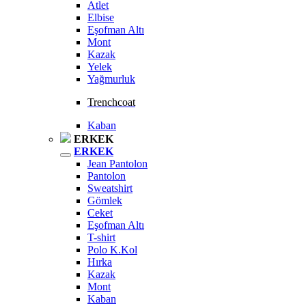
Atlet
Elbise
Eşofman Altı
Mont
Kazak
Yelek
Yağmurluk
Trenchcoat
Kaban
ERKEK
ERKEK
Jean Pantolon
Pantolon
Sweatshirt
Gömlek
Ceket
Eşofman Altı
T-shirt
Polo K.Kol
Hırka
Kazak
Mont
Kaban