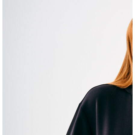
Polo T-shirt
Bluz
Etek
Elbise
Şort
Kapri
Atlet
Top
Sweatshirt
Kazak
Yelek
Eşofman Altı
Bikini/Mayo
Tulum
Dış Giyim
Yağmurluk
Trenchcoat
Mont
Ceket