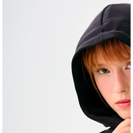
Erkek Aksesuar
Boxer
Çorap
Kemer
Atkı
Cüzdan
Parfüm
Şapka