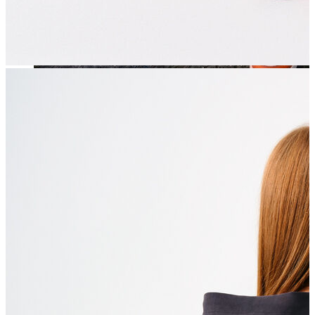
Jean
Öne Çıkanlar
Yeni Sezon
Kadın Jean
Pantolon
Ceket
Gömlek
Elbise
Etek
Erkek Jean
Pantolon
Ceket
Gömlek