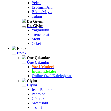
Yelek
Eşofman Altı
Bikini/Mayo
Tulum
Dış Giyim
Dış Giyim
Yağmurluk
Trenchcoat
Mont
Ceket
Erkek
Erkek
Öne Çıkanlar
Öne Çıkanlar
Yaz Ürünleri
İndirimdekiler
Online Özel Koleksiyon
Giyim
Giyim
Jean Pantolon
Pantolon
Gömlek
Sweatshirt
T-shirt