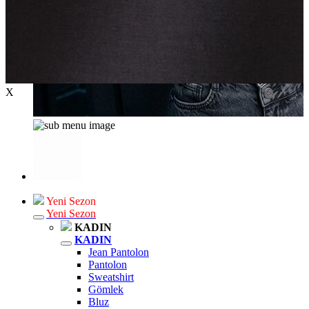
X
Yeni Sezon
Yeni Sezon
KADIN
KADIN
Jean Pantolon
Pantolon
Sweatshirt
Gömlek
Bluz