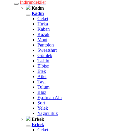
İndirimdekiler
Kadın
Kadın
Ceket
Hırka
Kaban
Kazak
Mont
Pantolon
Sweatshırt
Gömlek
T-shirt
Elbise
Etek
Atlet
Tayt
Tulum
Bluz
Eşofman Altı
Şort
Yelek
Yağmurluk
Erkek
Erkek
Ceket