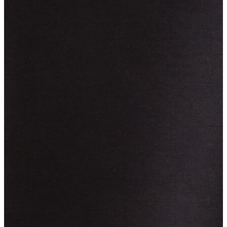
Erkek
Ceket
Kaban
Kazak
Pantolon
Sweatshirt
Gömlek
Polo
T-shirt
Atlet
Deniz Şortu
Eşofman Altı
Mont
Şort
Yelek