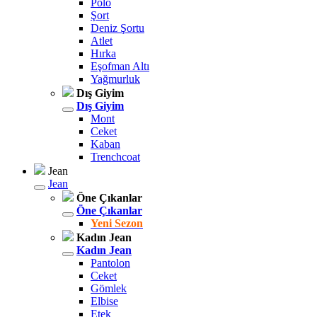
Polo
Şort
Deniz Şortu
Atlet
Hırka
Eşofman Altı
Yağmurluk
Dış Giyim
Dış Giyim
Mont
Ceket
Kaban
Trenchcoat
Jean
Jean
Öne Çıkanlar
Öne Çıkanlar
Yeni Sezon
Kadın Jean
Kadın Jean
Pantolon
Ceket
Gömlek
Elbise
Etek