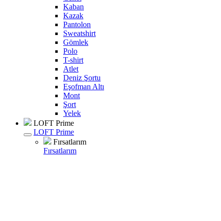
Kaban
Kazak
Pantolon
Sweatshirt
Gömlek
Polo
T-shirt
Atlet
Deniz Şortu
Eşofman Altı
Mont
Şort
Yelek
LOFT Prime
LOFT Prime
Fırsatlarım
Fırsatlarım