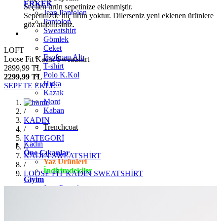
ERKEK
Seçilen ürün sepetinize eklenmiştir.
Jean Pantolon
Sepetinizde hiç ürün yoktur. Dilerseniz yeni eklenen ürünlere
Pantolon
göz atabilirsiniz.
Sweatshirt
Gömlek
Ceket
LOFT
Eşofman Altı
Loose Fit Kadın Sweatshirt
T-shirt
2899,99 TL
Polo K.Kol
2299,99 TL
Hırka
SEPETE EKLE
Kazak
Mont
Kaban
/
KADIN
Trenchcoat
/
KATEGORİ
Kadın
/
Öne Çıkanlar
KADIN SWEATSHİRT
Yaz Ürünleri
/
İndirimdekiler
LOOSE FİT KADIN SWEATSHİRT
Giyim
Jean Pantolon
Pantolon
Gömlek
T-shirt