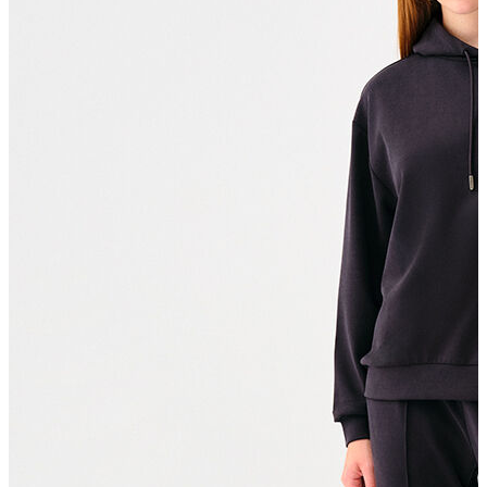
T-shirt
Polo
Şort
Deniz Şortu
Atlet
Hırka
Eşofman Altı
Yağmurluk
Dış Giyim
Mont
Ceket
Kaban
Trenchcoat