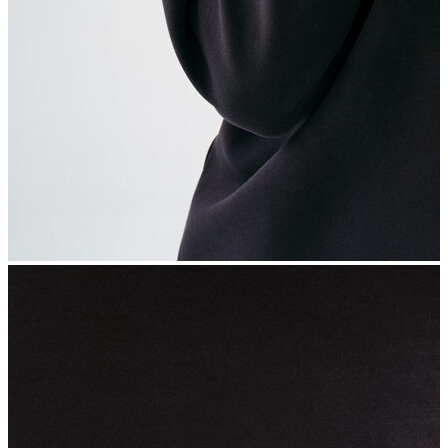
İndirimdekiler
Kadın
Ceket
Hırka
Kaban
Kazak
Mont
Pantolon
Sweatshırt
Gömlek
T-shirt
Elbise
Etek
Atlet
Tayt
Tulum
Bluz
Eşofman Altı
Şort
Yelek
Yağmurluk